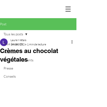
Post
Tous les posts
Laure Métais
Tous les posts
14 déc. 2024
1 min de lecture
Crèmes au chocolat
Recettes
végétales
Actus et évènements
Presse
Conseils