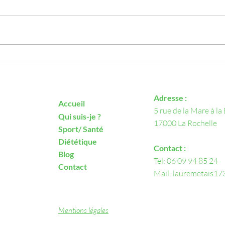
Pota
Salade de chou blanc et
carottes
Adresse :
Accueil
5 rue de la Mare à la
Qui suis-je ?
17000 La Rochelle
Sport/ Santé
Diététique
Contact :
Blog
Tel: 06 09 94 85 24
Contact
Mail: lauremetais1
Mentions légales