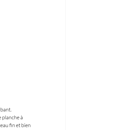
rbant.
e planche à 
au fin et bien 