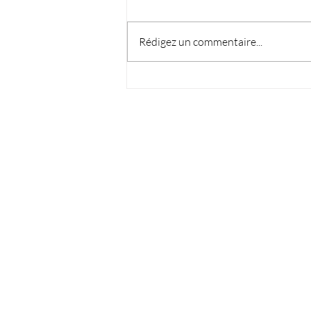
Rédigez un commentaire...
Endive et fenouil au jambon