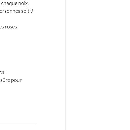
r chaque noix.
ersonnes soit 9 
es roses 
cal.
 sûre pour 