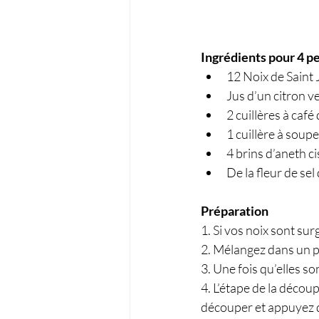
Ingrédients pour 4 p
12 Noix de Saint 
Jus d’un citron v
2 cuillères à café 
1 cuillère à soup
4 brins d’aneth ci
De la fleur de sel 
Préparation
1. Si vos noix sont sur
2. Mélangez dans un peti
3. Une fois qu’elles s
4. L’étape de la décou
découper et appuyez dé