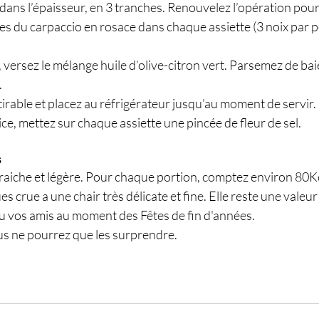
 dans l’épaisseur, en 3 tranches. Renouvelez l’opération pou
es du carpaccio en rosace dans chaque assiette (3 noix par p
, versez le mélange huile d’olive-citron vert. Parsemez de bai
.
tirable et placez au réfrigérateur jusqu’au moment de servir.
e, mettez sur chaque assiette une pincée de fleur de sel.
s
fraiche et légère. Pour chaque portion, comptez environ 80K
s crue a une chair très délicate et fine. Elle reste une valeur
ou vos amis au moment des Fêtes de fin d'années.
us ne pourrez que les surprendre.