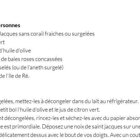
ersonnes
Jacques sans corail fraiches ou surgelées
ert
d’huile d’olive
e de baies roses concassées
selés (ou de l’aneth surgelé)
de l’Ile de Ré.
gelées, mettez-les à décongeler dans du lait au réfrigérateur.
t bol l’huile d’olive et le jus de citron vert.
ont décongelées, rincez-les et séchez-les avec du papier abso
pe est primordiale. Déposez une noix de saint jacques sur un
licatement dessus avec le bout de vos doigts. Avec un coute