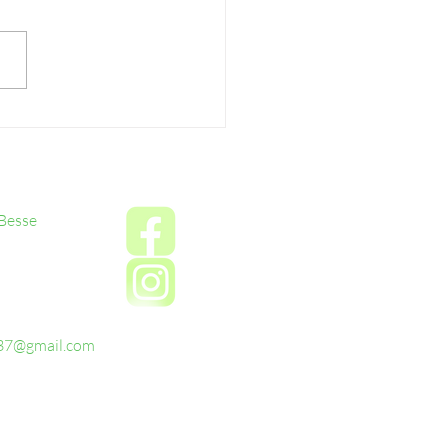
ge Butternut courge
 Besse
737@gmail.com