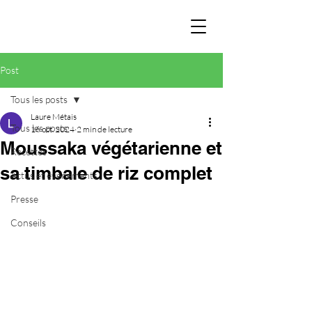
Post
Tous les posts
Laure Métais
Tous les posts
16 oct. 2024
2 min de lecture
Moussaka végétarienne et
Recettes
sa timbale de riz complet
Actus et évènements
Presse
Conseils