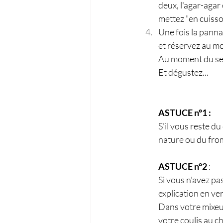
deux, l'agar-agar 
mettez "en cuisso
Une fois la panna
et réservez au mo
Au moment du serv
Et dégustez...
ASTUCE n°1 : 
S'il vous reste d
nature ou du fro
ASTUCE n°2 
:
Si vous n'avez p
explication en v
Dans votre mixeur 
votre coulis au ch