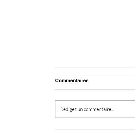
Commentaires
Rédigez un commentaire...
Endive et fenouil au jambon