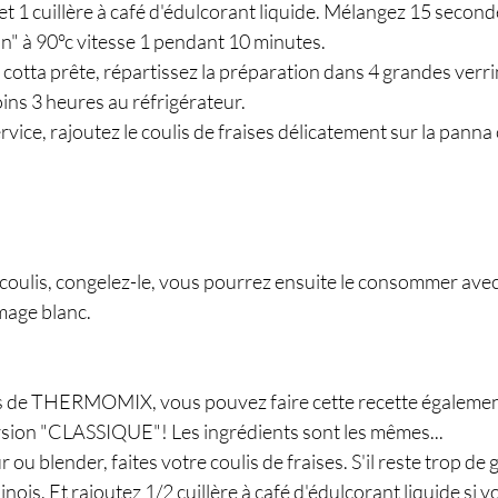
et 1 cuillère à café d'édulcorant liquide. Mélangez 15 seconde
n" à 90°c vitesse 1 pendant 10 minutes.
 cotta prête, répartissez la préparation dans 4 grandes verri
ins 3 heures au réfrigérateur. 
ice, rajoutez le coulis de fraises délicatement sur la panna 
u coulis, congelez-le, vous pourrez ensuite le consommer ave
mage blanc.
as de THERMOMIX, vous pouvez faire cette recette également 
ersion "CLASSIQUE"! Les ingrédients sont les mêmes...
ou blender, faites votre coulis de fraises. S'il reste trop de 
inois. Et rajoutez 1/2 cuillère à café d'édulcorant liquide si vo