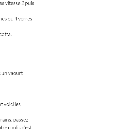
s vitesse 2 puis 
nes ou 4 verres 
cotta. 
c un yaourt 
voici les 
grains, passez 
tre coulis n'est 