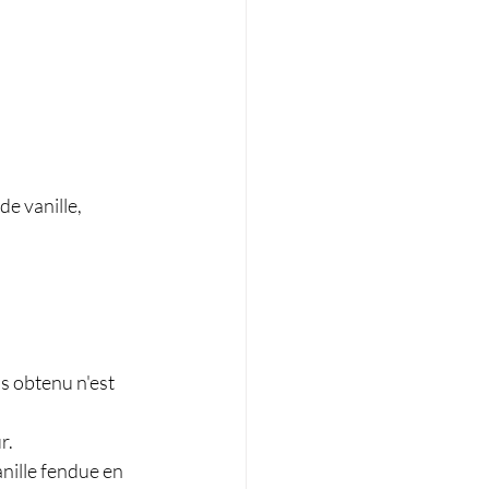
de vanille,
is obtenu n'est 
 
. 
anille fendue en 