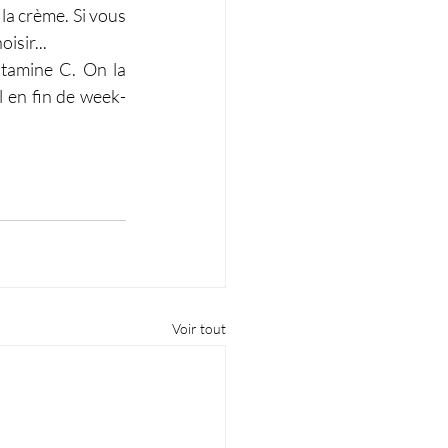
la crème. Si vous 
isir...
itamine C. On la 
l en fin de week-
Voir tout