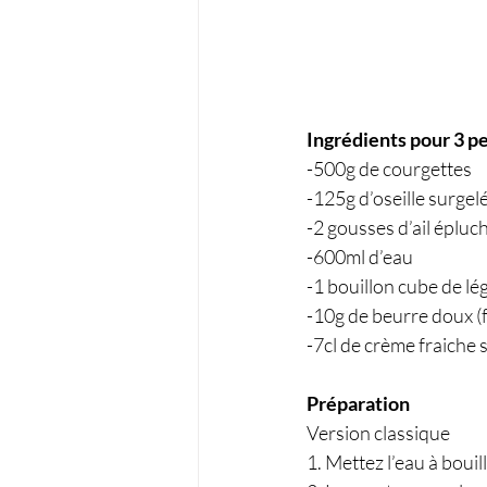
Ingrédients pour 3 p
-500g de courgettes
-125g d’oseille surgel
-2 gousses d’ail épluc
-600ml d’eau
-1 bouillon cube de l
-10g de beurre doux (f
-7cl de crème fraiche 
Préparation
Version classique
1. Mettez l’eau à bouil