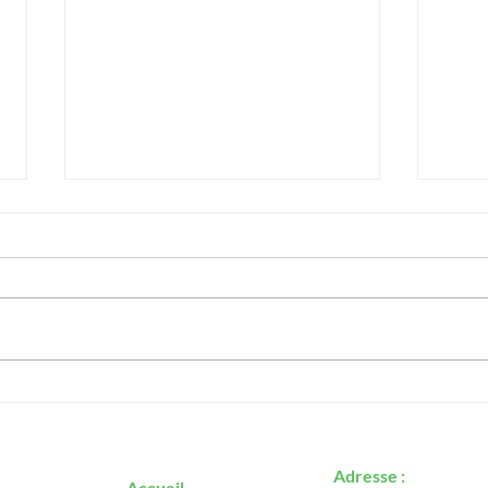
Pota
Salade de chou blanc et
carottes
Adresse :
Accueil