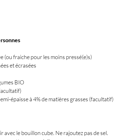
ersonnes
ée (ou fraiche pour les moins pressé(e)s)
hées et écrasées
égumes BIO
acultatif)
semi-épaisse à 4% de matières grasses (facultatif)
lir avec le bouillon cube. Ne rajoutez pas de sel.