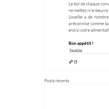
Le bol de chaque convi
ne mettez ni le beurre 
L'oseille a de nombre
préconnise comme laxa
end si votre alimentati
Bon appétit !
Recettes
Posts récents