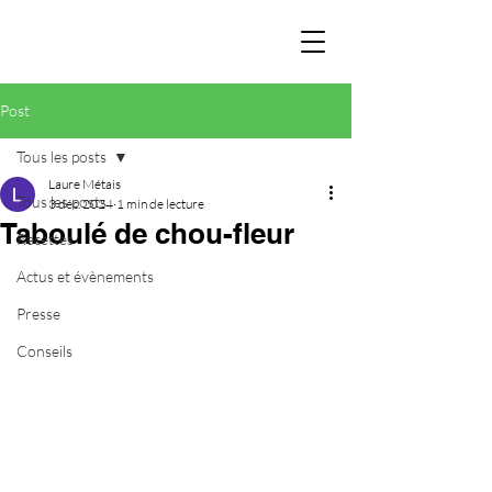
Post
Tous les posts
Laure Métais
Tous les posts
3 déc. 2024
1 min de lecture
Taboulé de chou-fleur
Recettes
Actus et évènements
Presse
Conseils