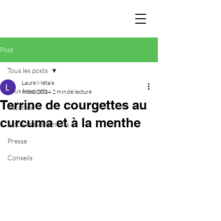
Post
Tous les posts
Laure Métais
Tous les posts
6 déc. 2024
2 min de lecture
Terrine de courgettes au
Recettes
curcuma et à la menthe
Actus et évènements
Presse
Conseils