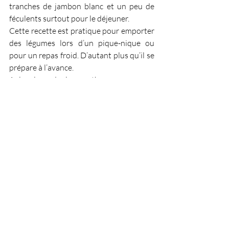
tranches de jambon blanc et un peu de 
féculents surtout pour le déjeuner.
Cette recette est pratique pour emporter 
des légumes lors d’un pique-nique ou 
pour un repas froid. D’autant plus qu’il se 
prépare à l’avance.
A la place de la menthe vous pouvez 
mettre du basilic.
Le curcuma et la farine de maïs donne une 
jolie couleur jaune à votre pain de 
courgettes. Si vous voulez mettre plutôt 
de la farine de blé, la recette sera réussie 
aussi. Le 
curcuma 
est une épice très 
intéressante pour 
ses vertus anti-
oxydantes et anti-inflammatoires
 alors 
pourquoi sans passer !!
De plus, sachez que vous pouvez garder 
les tiges de vos oignons nouveaux. 
Coupez-les en rondelles fines dans une 