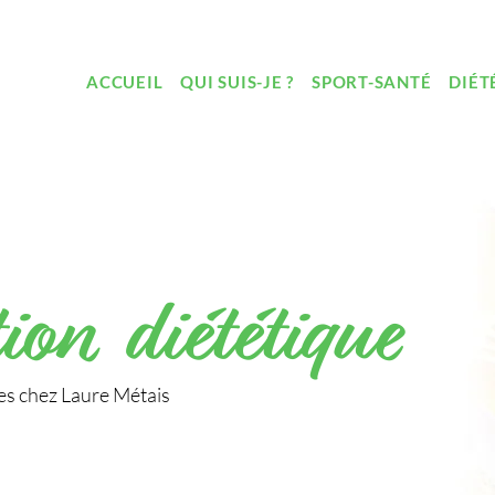
ACCUEIL
QUI SUIS-JE ?
SPORT-SANTÉ
DIÉT
ion diététique
ues chez Laure Métais