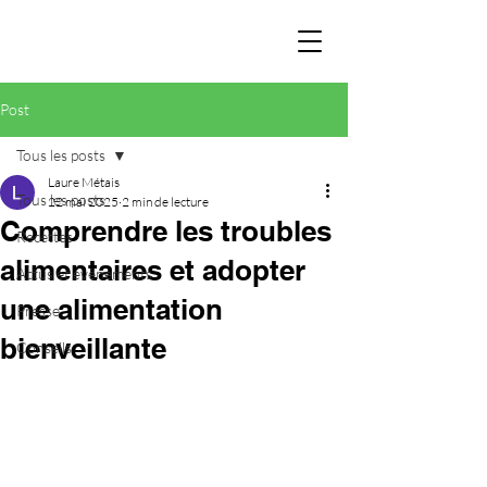
Post
Tous les posts
Laure Métais
Tous les posts
22 mai 2025
2 min de lecture
Comprendre les troubles
Recettes
alimentaires et adopter
Actus et évènements
une alimentation
Presse
bienveillante
Conseils