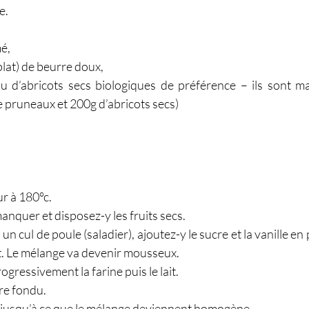
e.
é,
plat) de beurre doux,
 d’abricots secs biologiques de préférence – ils sont ma
e pruneaux et 200g d’abricots secs)
r à 180°c.
nquer et disposez-y les fruits secs.
n cul de poule (saladier), ajoutez-y le sucre et la vanille en
t. Le mélange va devenir mousseux.
gressivement la farine puis le lait.
re fondu.
 jusqu’à ce que le mélange deviennent homogène.