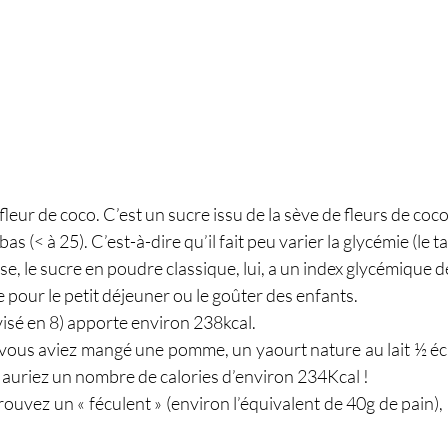
 fleur de coco. C’est un sucre issu de la sève de fleurs de cocoti
as (< à 25). C’est-à-dire qu’il fait peu varier la glycémie (le t
rse, le sucre en poudre classique, lui, a un index glycémique d
 pour le petit déjeuner ou le goûter des enfants.
visé en 8) apporte environ 238kcal.
vous aviez mangé une pomme, un yaourt nature au lait ½ écr
 auriez un nombre de calories d’environ 234Kcal !
ouvez un « féculent » (environ l’équivalent de 40g de pain), u