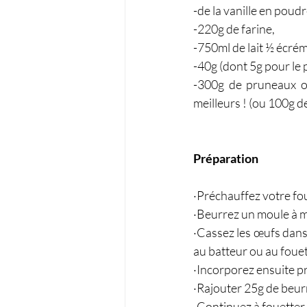
-de la vanille en poudr
-220g de farine,
-750ml de lait ½ écrém
-40g (dont 5g pour le 
-300g de pruneaux ou
meilleurs ! (ou 100g d
Préparation 
·Préchauffez votre fou
·Beurrez un moule à ma
·Cassez les œufs dans u
au batteur ou au foue
·Incorporez ensuite pro
·Rajouter 25g de beur
·Continuez à fouetter