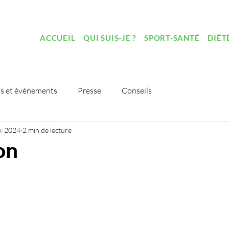
ACCUEIL
QUI SUIS-JE ?
SPORT-SANTÉ
DIÉT
s et évènements
Presse
Conseils
v. 2024
2 min de lecture
on