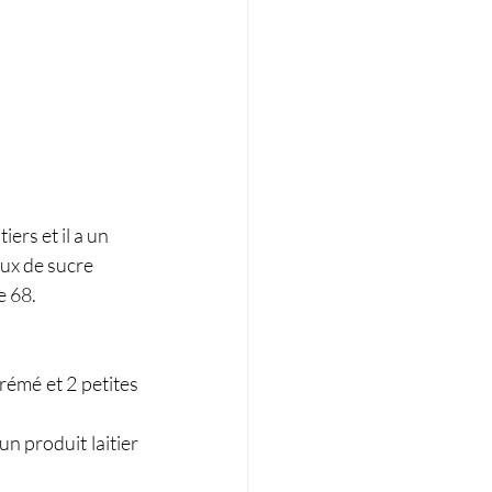
ers et il a un 
aux de sucre 
e 68.
émé et 2 petites 
n produit laitier 