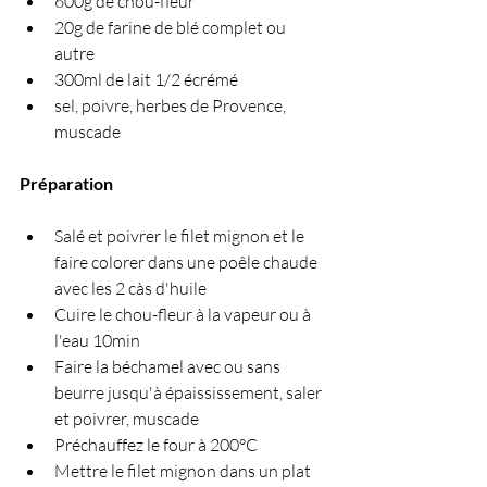
600g de chou-fleur
20g de farine de blé complet ou 
autre
300ml de lait 1/2 écrémé
sel, poivre, herbes de Provence, 
muscade
Préparation 
Salé et poivrer le filet mignon et le 
faire colorer dans une poêle chaude 
avec les 2 càs d'huile
Cuire le chou-fleur à la vapeur ou à 
l'eau 10min
Faire la béchamel avec ou sans 
beurre jusqu'à épaississement, saler 
et poivrer, muscade 
Préchauffez le four à 200°C
Mettre le filet mignon dans un plat 