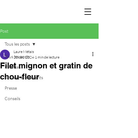
Post
Tous les posts
Laure Métais
Tous les posts
20 déc. 2024
1 min de lecture
Filet mignon et gratin de
Recettes
chou-fleur
Actus et évènements
Presse
Conseils